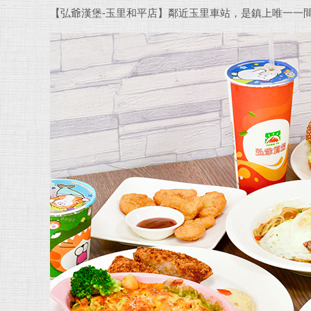
【弘爺漢堡-玉里和平店】鄰近玉里車站，是鎮上唯一一