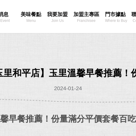
消息
美味餐點
我要加盟
加盟主專區
門市據點
 Event
Menu
Join Us
Franchisee
Where to Buy
C
Area
玉里和平店】玉里溫馨早餐推薦！
2024-01-24
馨早餐推薦！份量滿分平價套餐百吃