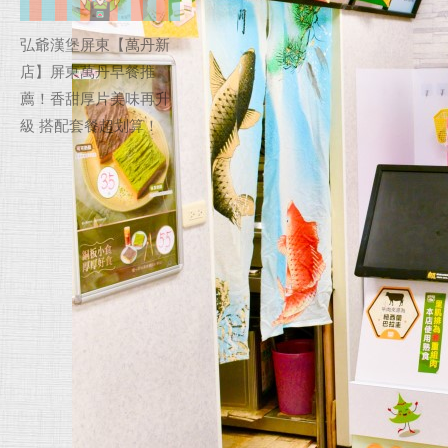
弘爺漢堡屏東【萬丹新
店】屏東萬丹早餐推
薦！香甜厚片美味再升
級 搭配套餐超划算！