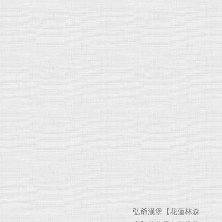
弘爺漢堡【花蓮林森