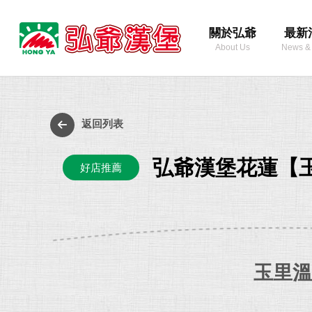
弘
關於弘爺
最新
爺
About Us
News &
國
際
最
企
新
業
消
返回列表
股
息
份
弘爺漢堡花蓮【
好店推薦
有
限
公
司
玉里溫