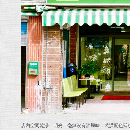
店內空間乾淨、明亮，毫無沒有油煙味，裝潢配色延