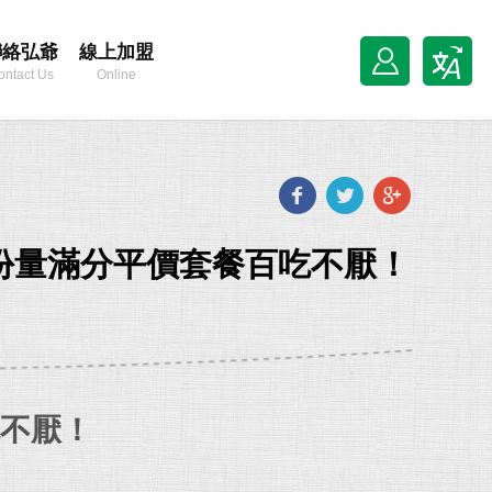
聯絡弘爺
線上加盟
ontact Us
Online
Franchise
Facebook
Twitter
Goog
plus
份量滿分平價套餐百吃不厭！
不厭！