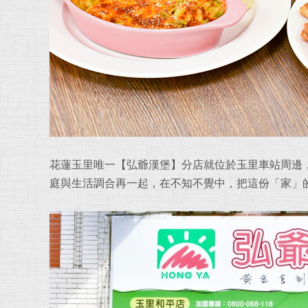
花蓮玉里唯一【弘爺漢堡】分店就位於玉里車站周邊
庭與生活調合再一起，在不知不覺中，把這份「家」