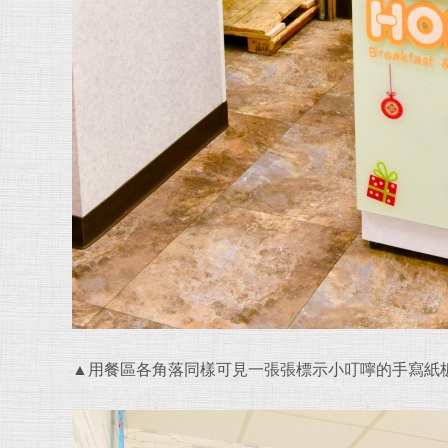
▲用餐區各角落同樣可見一張張標示小叮嚀的手寫紙