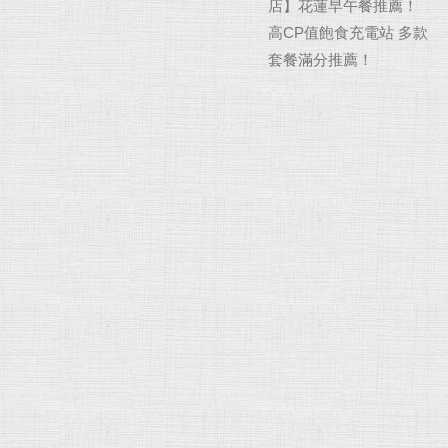
店】花蓮早午餐推薦！
高CP值飽食充電站 多款
套餐滿分推薦！